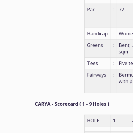
Par
:
72
Handicap
:
Women
Greens
:
Bent,
sqm
Tees
:
Five t
Fairways
:
Bermu
with p
CARYA - Scorecard ( 1 - 9 Holes )
HOLE
1