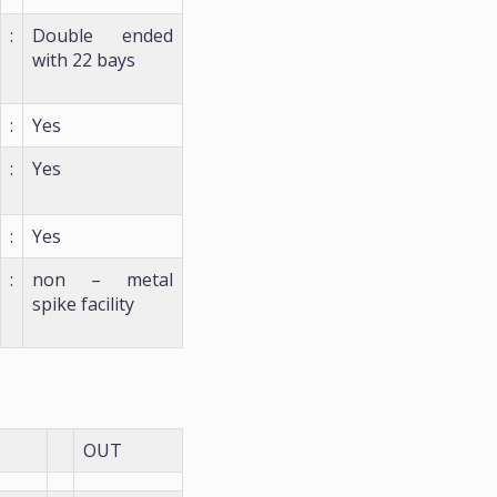
:
Double ended
with 22 bays
:
Yes
:
Yes
:
Yes
:
non – metal
spike facility
OUT