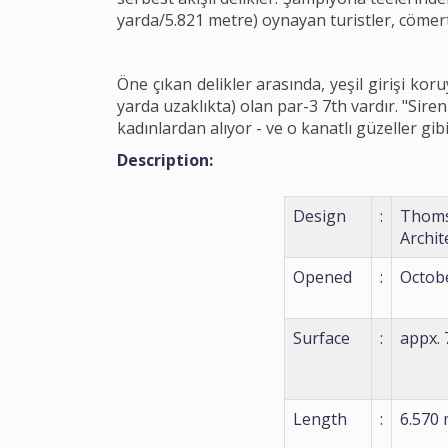
yarda/5.821 metre) oynayan turistler, cömert 
Öne çıkan delikler arasında, yeşil girişi ko
yarda uzaklıkta) olan par-3 7th vardır. "Siren
kadınlardan alıyor - ve o kanatlı güzeller gibi
Description:
Design
:
Thom
Archit
Opened
:
Octob
Surface
:
appx. 
Length
:
6.570 