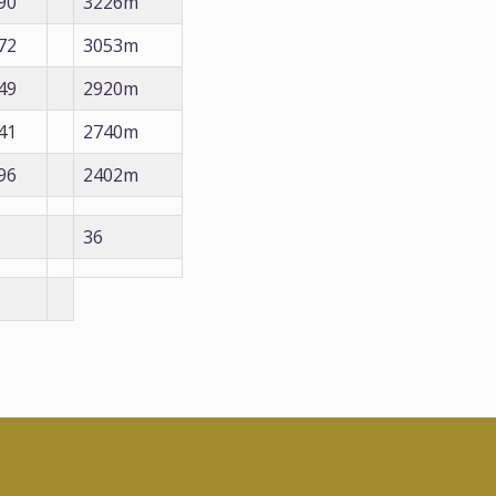
90
3226m
72
3053m
49
2920m
41
2740m
96
2402m
36