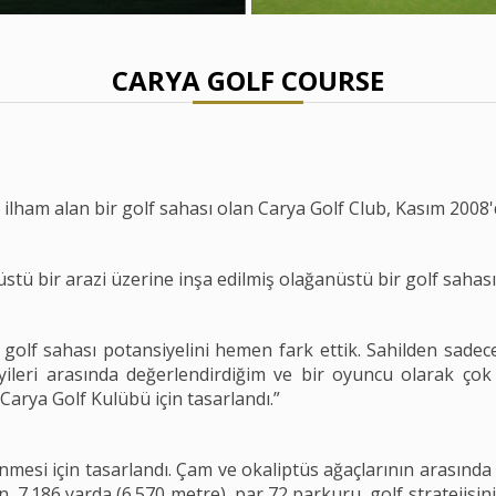
CARYA GOLF COURSE
ilham alan bir golf sahası olan Carya Golf Club, Kasım 2008'd
ü bir arazi üzerine inşa edilmiş olağanüstü bir golf sahasıd
golf sahası potansiyelini hemen fark ettik. Sahilden sad
yileri arasında değerlendirdiğim ve bir oyuncu olarak çok 
Carya Golf Kulübü için tasarlandı.”
enmesi için tasarlandı. Çam ve okaliptüs ağaçlarının arasın
n, 7.186 yarda (6.570 metre), par 72 parkuru, golf stratejisini