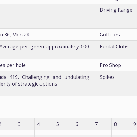
Driving Range
 36, Men 28
Golf cars
 Average per green approximately 600
Rental Clubs
ees per hole
Pro Shop
da 419, Challenging and undulating
Spikes
lenty of strategic options
2
3
4
5
6
7
8
9