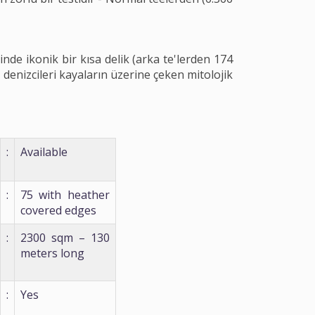
nde ikonik bir kısa delik (arka te'lerden 174
z denizcileri kayaların üzerine çeken mitolojik
:
Available
:
75 with heather
covered edges
:
2300 sqm – 130
meters long
:
Yes