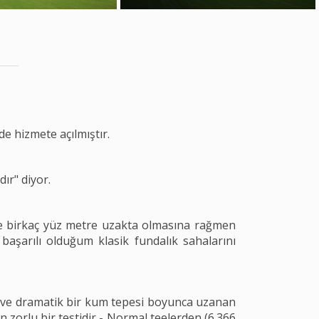
e hizmete açılmıştır.
ır" diyor.
ece birkaç yüz metre uzakta olmasına rağmen
başarılı olduğum klasik fundalık sahalarını
da ve dramatik bir kum tepesi boyunca uzanan
n zorlu bir testidir - Normal teelerden (6.366