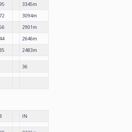
95
3345m
72
3094m
56
2901m
44
2646m
85
2483m
36
8
IN