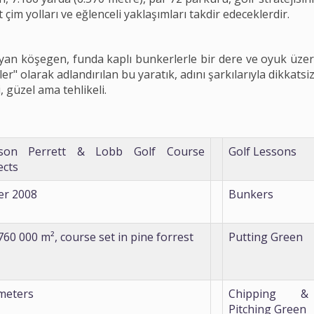
çim yolları ve eğlenceli yaklaşımları takdir edeceklerdir.
ruyan köşegen, funda kaplı bunkerlerle bir dere ve oyuk üzeri
ler" olarak adlandırılan bu yaratık, adını şarkılarıyla dikkatsi
, güzel ama tehlikeli.
son Perrett & Lobb Golf Course
Golf Lessons
ects
er 2008
Bunkers
760 000 m², course set in pine forrest
Putting Green
meters
Chipping &
Pitching Green