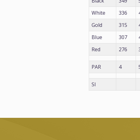
Black
349
White
336
Gold
315
Blue
307
Red
276
PAR
4
SI